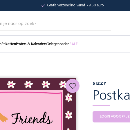
Gratis verzending vanaf 79,50 euro
n
Etiketten
Posters & Kalenders
Gelegenheden
SALE
SIZZY
Postka
LOGIN VOOR PRIJZ