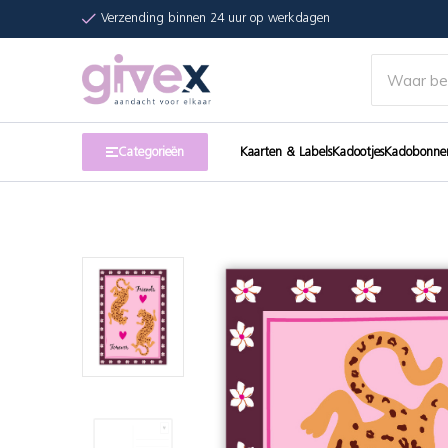
Verzending binnen 24 uur op werkdagen
Categorieën
Kaarten & Labels
Kadootjes
Kadobonne