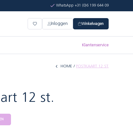
WhatsApp +31 (0)6 199 644 09
Inloggen
Winkelwagen
Klantenservice
HOME
POSTKAART 12 ST.
art 12 st.
EN