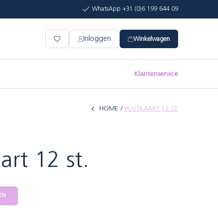
WhatsApp +31 (0)6 199 644 09
Inloggen
Winkelwagen
Klantenservice
HOME
POSTKAART 12 ST.
art 12 st.
EN