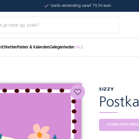
Gratis verzending vanaf 79,50 euro
n
Etiketten
Posters & Kalenders
Gelegenheden
SALE
SIZZY
Postka
LOGIN VOOR PRIJZ