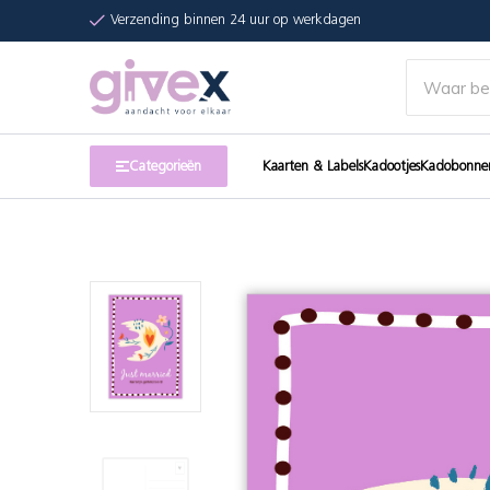
Verzending binnen 24 uur op werkdagen
Categorieën
Kaarten & Labels
Kadootjes
Kadobonne