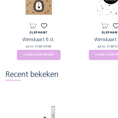
ELEPHANT
ELEPHAN
Wenskaart 6 st.
Wenskaart 
art.nr: 316010569
art.nr: 31601
LOGIN VOOR PRIJZEN
LOGIN VOOR PR
Recent bekeken