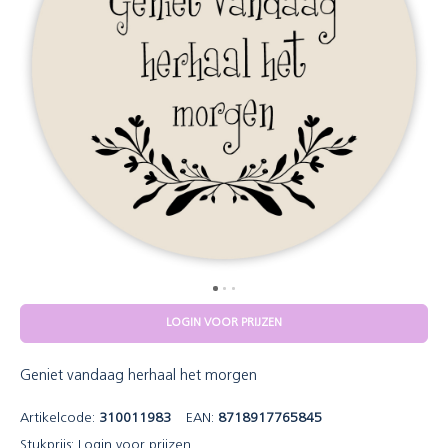
LOGIN VOOR PRIJZEN
Geniet vandaag herhaal het morgen
Artikelcode:
310011983
EAN:
8718917765845
Stukprijs:
Login voor prijzen